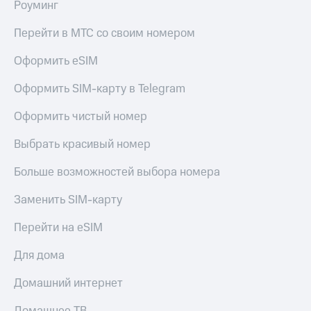
Live
Роуминг
и не
только
Гудок
Перейти в МТС со своим номером
Безопасность
Мой
Оформить eSIM
МТС
Финансы
Оформить SIM-карту в Telegram
Все
Детям
приложения
и родителям
Оформить чистый номер
Инвестиции
Здоровье
Выбрать красивый номер
и фитнес
Получайте
Больше возможностей выбора номера
доход
Приложения
онлайн
от МТС
Заменить SIM-карту
Страхование
Акции
Перейти на eSIM
Покупка
полисов
Приложения
онлайн
Для дома
КИОН
Скидка 30%
на связь
Домашний интернет
КИОН
Музыка
С картой