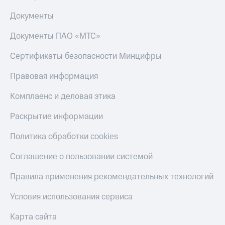
Скидка 30%
с карты
на связь
МТС Деньги
Документы
С картой
Обзоры
Документы ПАО «МТС»
МТС
товаров
Деньги
Сертификаты безопасности Минцифры
МТС
Скидки
Накопления
до 40%
Правовая информация
на смартфоны
Откладывайте
Комплаенс и деловая этика
деньги
при
и получайте
покупке
Раскрытие информации
доход 15%
со связью
Платежи
МТС
Политика обработки cookies
и
переводы
Соглашение о пользовании системой
Пополнить
Правила применения рекомендательных технологий
номер
МТС
Условия использования сервиса
Настройки
автоплатежа
Карта сайта