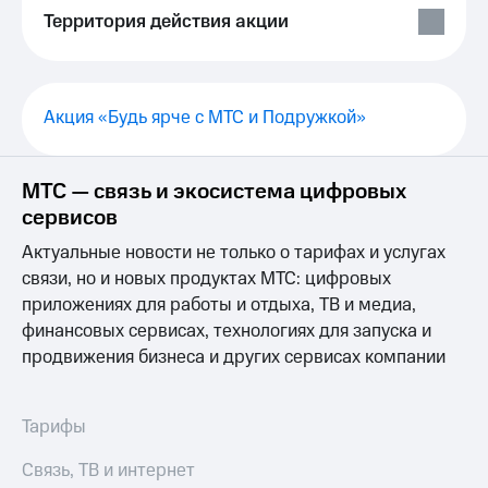
Выбрать
ТВ и телефон
Территория действия акции
красивый
для дома
номер
Услуги
Заменить
SIM-
Личный
Акция «Будь ярче с МТС и Подружкой»
карту
кабинет
интернета
Перейти
и
МТС — связь и экосистема цифровых
на
ТВ
eSIM
Личный
сервисов
кабинет
Актуальные новости не только о тарифах и услугах
Для дома
спутникового
Выберите
ТВ
связи, но и новых продуктах МТС: цифровых
и подключите
Скачать
приложениях для работы и отдыха, ТВ и медиа,
ТВ
приложение
финансовых сервисах, технологиях для запуска и
с выгодным
Мой
продвижения бизнеса и других сервисах компании
тарифом
МТС
Акции
Тарифы
Интернет,
Тарифы
ТВ и телефон
Видеонаблюдение
для дома
для дома
Связь, ТВ и интернет