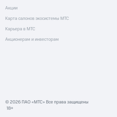
Смартфоны
Акции
Наушники
и
Карта салонов экосистемы МТС
колонки
Карьера в МТС
Умные
часы
Акционерам и инвесторам
и
трекеры
Умный
дом
Планшеты
Акции
и
скидки
Все
© 2026 ПАО «МТС» Все права защищены
товары
18+