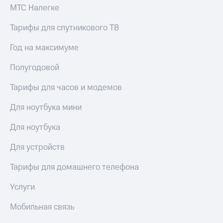
висы и подписки
Сертификаты
МТС Налегке
МТС
безопасности
Premium
Тарифы для спутникового ТВ
Всё
Подписка
под
Год на максимуме
на гигабайты
рукой
интернета,
в Мой МТС
Полугодовой
фильмы,
музыка
Посмотрите,
и многое
Тарифы для часов и модемов
что
другое
полезного
Семейная
Для ноутбука мини
есть
группа
в нашем
Для ноутбука
приложении
Скидка
на тарифы,
Для устройств
КИОН
общие
подписки
Тарифы для домашнего телефона
КИОН
и услуги,
Музыка
доступ
Услуги
к геолокации
КИОН
Кино,
Мобильная связь
Строки
музыка,
книги