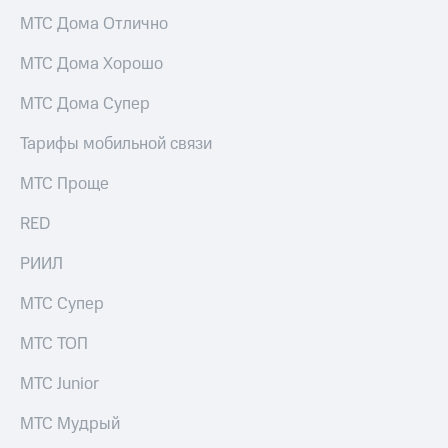
Услуги
149 ₽/
МТС Дома Отлично
мес
Акции
МТС Дома Хорошо
МТС
Домашний
Premium
МТС Дома Супер
интернет
Подписка
Тарифы мобильной связи
Домашнее
на гигабайты
ТВ
интернета,
МТС Проще
фильмы,
Спутниковое
музыка
ТВ
RED
и многое
другое
Домашний
РИИЛ
Семейная
телефон
группа
МТС Супер
Перейти
Скидка
в МТС
на тарифы,
МТС ТОП
со своим
общие
номером
подписки
МТС Junior
и услуги,
Поддержка
доступ
МТС Мудрый
к геолокации