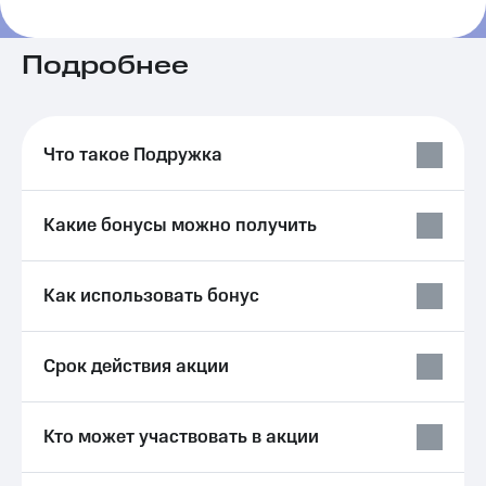
на связь
Роуминг
Подробнее
Тарифы
RED,
Семейная
РИИЛ
группа
и МТС
Супер
Что такое Подружка
Заказать
дешевле
SIM-
при
карту
оплате
Какие бонусы можно получить
с карты
Оформить
МТС
eSIM
Деньги
Как использовать бонус
SIM-
Выберите
карта
и подключите
для
ТВ
Срок действия акции
иностранцев
с выгодным
тарифом
Оформить
чистый
Тарифы
Кто может участвовать в акции
номер
Интернет,