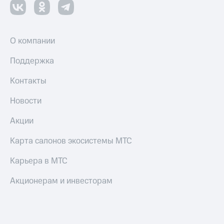
Пополнить
номер
другого
оператора
О компании
Оплата
Поддержка
интернета
и
Контакты
ТВ
Новости
Переводы
с
Акции
телефона
на карту
Карта салонов экосистемы МТС
МТС Pay
Карьера в МТС
Оплата
по QR-
Акционерам и инвесторам
коду
за границей
тернет-магазин