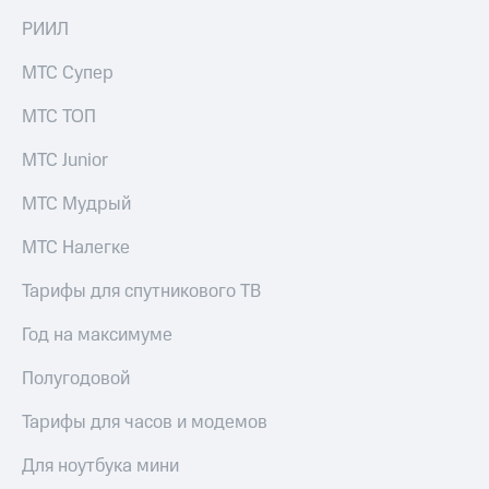
Услуги
149 ₽/
РИИЛ
мес
Акции
МТС Супер
МТС
Домашний
Premium
МТС ТОП
интернет
Подписка
Домашнее
МТС Junior
на гигабайты
ТВ
интернета,
МТС Мудрый
фильмы,
Спутниковое
музыка
ТВ
МТС Налегке
и многое
другое
Домашний
Семейная
Тарифы для спутникового ТВ
телефон
группа
Год на максимуме
Перейти
Скидка
в МТС
на тарифы,
Полугодовой
со своим
общие
номером
подписки
Тарифы для часов и модемов
и услуги,
Поддержка
доступ
Для ноутбука мини
к геолокации