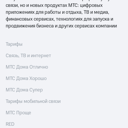
Выбрать
ТВ и телефон
связи, но и новых продуктах МТС: цифровых
красивый
для дома
номер
приложениях для работы и отдыха, ТВ и медиа,
Услуги
финансовых сервисах, технологиях для запуска и
Заменить
продвижения бизнеса и других сервисах компании
SIM-
Личный
карту
кабинет
интернета
Тарифы
Перейти
и
на
ТВ
eSIM
Связь, ТВ и интернет
Личный
кабинет
Для дома
спутникового
МТС Дома Отлично
Выберите
ТВ
и подключите
Скачать
МТС Дома Хорошо
ТВ
приложение
с выгодным
Мой
МТС Дома Супер
тарифом
МТС
Акции
Тарифы мобильной связи
Тарифы
Интернет,
МТС Проще
ТВ и телефон
Видеонаблюдение
для дома
для дома
RED