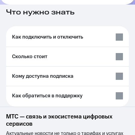
на связь
Что нужно знать
Роуминг
Тарифы
RED,
Семейная
РИИЛ
группа
и МТС
Как подключить и отключить
Супер
Заказать
дешевле
SIM-
при
карту
Сколько стоит
оплате
с карты
Оформить
МТС
eSIM
Деньги
Кому доступна подписка
SIM-
Выберите
карта
и подключите
Как обратиться в поддержку
для
ТВ
иностранцев
с выгодным
тарифом
Оформить
МТС — связь и экосистема цифровых
чистый
Тарифы
сервисов
номер
Интернет,
Актуальные новости не только о тарифах и услугах