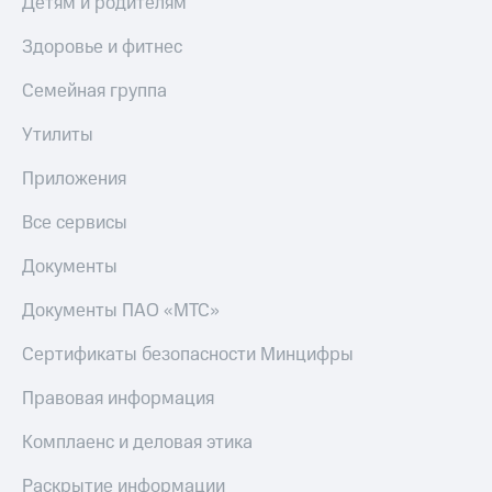
Детям и родителям
МТС
КИОН
Деньги
Строки
Здоровье и фитнес
МТС
Накопления
Live
Семейная группа
Откладывайте
Гудок
Утилиты
деньги
и получайте
Мой
Приложения
доход 15%
МТС
Акции
Все сервисы
Условия
Все
пополнения
приложения
Документы
Финансы
Скидка
Инвестиции
30%
Документы ПАО «МТС»
на связь
Получайте
Сертификаты безопасности Минцифры
доход
онлайн
Тарифы
Правовая информация
Страхование
RED,
РИИЛ
Покупка
и МТС Супер
Комплаенс и деловая этика
полисов
дешевле
онлайн
при оплате
Раскрытие информации