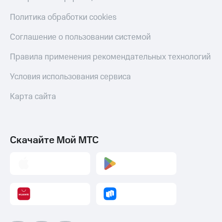
Скидка 30%
с карты
на связь
МТС Деньги
Политика обработки cookies
С картой
Обзоры
Соглашение о пользовании системой
МТС
товаров
Деньги
Правила применения рекомендательных технологий
МТС
Скидки
Накопления
до 40%
Условия использования сервиса
на смартфоны
Откладывайте
Карта сайта
деньги
при
и получайте
покупке
доход 15%
со связью
Платежи
МТС
и
Скачайте Мой МТС
переводы
Пополнить
номер
МТС
Настройки
автоплатежа