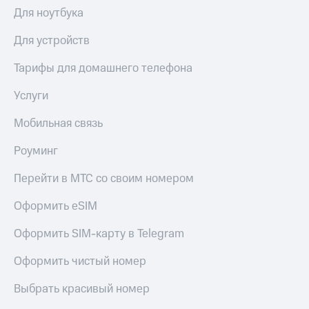
висы и подписки
Сертификаты
Для ноутбука
МТС
безопасности
Premium
Для устройств
Всё
Подписка
под
на гигабайты
Тарифы для домашнего телефона
рукой
интернета,
в Мой МТС
фильмы,
Услуги
музыка
Посмотрите,
и многое
Мобильная связь
что
другое
полезного
Семейная
Роуминг
есть
группа
в нашем
Перейти в МТС со своим номером
приложении
Скидка
на тарифы,
Оформить eSIM
КИОН
общие
подписки
Оформить SIM-карту в Telegram
КИОН
и услуги,
Музыка
доступ
Оформить чистый номер
к геолокации
КИОН
Кино,
Строки
Выбрать красивый номер
музыка,
книги