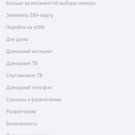
Live
Больше возможностей выбора номера
и не
только
Гудок
Заменить SIM-карту
Безопасность
Мой
Перейти на eSIM
МТС
Финансы
Для дома
Все
Детям
приложения
и родителям
Домашний интернет
Инвестиции
Здоровье
Домашнее ТВ
и фитнес
Получайте
Спутниковое ТВ
доход
Приложения
онлайн
от МТС
Домашний телефон
Страхование
Акции
Покупка
Сервисы и развлечения
полисов
Приложения
онлайн
Развлечения
КИОН
Скидка 30%
на связь
Безопасность
КИОН
Музыка
С картой