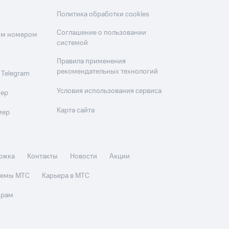
Политика обработки cookies
Соглашение о пользовании
оим номером
системой
Правила применения
рекомендательных технологий
 Telegram
Условия использования сервиса
мер
Карта сайта
мер
ржка
Контакты
Новости
Акции
стемы МТС
Карьера в МТС
орам