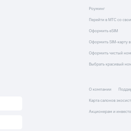
Роуминг
Перейти в МТС со св
Оформить eSIM
Оформить SIM-карту в
Оформить чистый но
Выбрать красивый но
О компании
Подде
Карта салонов экоси
Акционерам и инвест