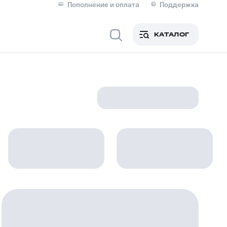
Пополнение и оплата
Поддержка
Скидка 30% на связь
Личные кабинеты
КАТАЛОГ
Мобильная связь
IM-карта для иностранцев
M
Для дома
ерейти в МТС со своим
ой МТС
Сервисы и подписки
фитнес
Приложения от МТС