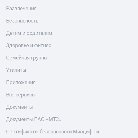
Live
и не
Развлечения
только
Гудок
Безопасность
Безопасность
Мой
МТС
Финансы
Детям и родителям
Все
Детям
Здоровье и фитнес
приложения
и родителям
Семейная группа
Инвестиции
Здоровье
и фитнес
Утилиты
Получайте
доход
Приложения
Приложения
онлайн
от МТС
Страхование
Все сервисы
Акции
Покупка
Документы
полисов
Приложения
онлайн
КИОН
Скидка 30%
Документы ПАО «МТС»
на связь
КИОН
Сертификаты безопасности Минцифры
Музыка
С картой