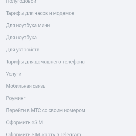
Полугодовой
Услуги
149 ₽/
мес
Тарифы для часов и модемов
Акции
МТС
Для ноутбука мини
Домашний
Premium
интернет
Для ноутбука
Подписка
Домашнее
на гигабайты
Для устройств
ТВ
интернета,
фильмы,
Спутниковое
Тарифы для домашнего телефона
музыка
ТВ
и многое
Услуги
другое
Домашний
Семейная
телефон
Мобильная связь
группа
Перейти
Скидка
Роуминг
в МТС
на тарифы,
со своим
общие
Перейти в МТС со своим номером
номером
подписки
и услуги,
Оформить eSIM
Поддержка
доступ
к геолокации
Оформить SIM-карту в Telegram