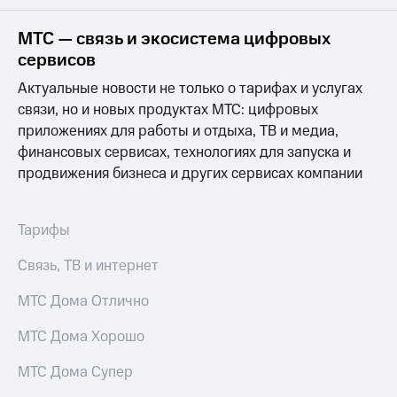
на связь
МТС — связь и экосистема цифровых
Роуминг
Тарифы
сервисов
RED,
Семейная
РИИЛ
Актуальные новости не только о тарифах и услугах
группа
и МТС
связи, но и новых продуктах МТС: цифровых
Супер
приложениях для работы и отдыха, ТВ и медиа,
Заказать
дешевле
SIM-
при
финансовых сервисах, технологиях для запуска и
карту
оплате
продвижения бизнеса и других сервисах компании
с карты
Оформить
МТС
eSIM
Деньги
Тарифы
SIM-
Выберите
Связь, ТВ и интернет
карта
и подключите
для
ТВ
иностранцев
МТС Дома Отлично
с выгодным
тарифом
Оформить
МТС Дома Хорошо
чистый
Тарифы
номер
МТС Дома Супер
Интернет,