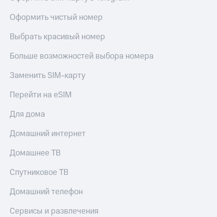
висы и подписки
Сертификаты
МТС
безопасности
Оформить чистый номер
Premium
Всё
Выбрать красивый номер
Подписка
под
на гигабайты
рукой
Больше возможностей выбора номера
интернета,
в Мой МТС
фильмы,
музыка
Заменить SIM-карту
Посмотрите,
и многое
что
другое
Перейти на eSIM
полезного
Семейная
есть
группа
Для дома
в нашем
приложении
Скидка
Домашний интернет
на тарифы,
КИОН
общие
Домашнее ТВ
подписки
КИОН
и услуги,
Спутниковое ТВ
Музыка
доступ
к геолокации
Домашний телефон
КИОН
Кино,
Строки
музыка,
Сервисы и развлечения
книги