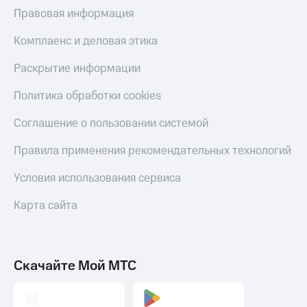
МТС
Правовая информация
КИОН
Деньги
Строки
МТС
Комплаенс и деловая этика
Накопления
Live
Раскрытие информации
Откладывайте
Гудок
деньги
Политика обработки cookies
и получайте
Мой
доход 15%
МТС
Соглашение о пользовании системой
Акции
Условия
Все
Правила применения рекомендательных технологий
пополнения
приложения
Финансы
Условия использования сервиса
Скидка
Инвестиции
30%
Карта сайта
на связь
Получайте
доход
онлайн
Тарифы
Страхование
RED,
РИИЛ
Скачайте Мой МТС
Покупка
и МТС Супер
полисов
дешевле
онлайн
при оплате