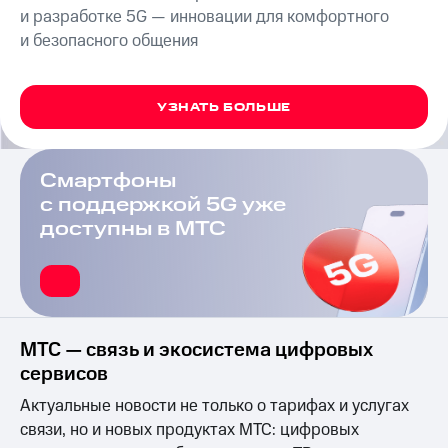
на связь
и разработке 5G — инновации для комфортного
и безопасного общения
Роуминг
Тарифы
RED,
Семейная
РИИЛ
группа
УЗНАТЬ БОЛЬШЕ
и МТС
Супер
Заказать
дешевле
SIM-
при
Смартфоны
карту
оплате
с поддержкой 5G уже
с карты
Оформить
доступны в МТС
МТС
eSIM
Деньги
SIM-
Выберите
карта
и подключите
для
ТВ
иностранцев
с выгодным
МТС — связь и экосистема цифровых
тарифом
сервисов
Оформить
чистый
Тарифы
Актуальные новости не только о тарифах и услугах
номер
связи, но и новых продуктах МТС: цифровых
Интернет,