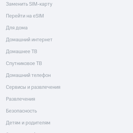
Live
и не
Заменить SIM-карту
только
Гудок
Перейти на eSIM
Безопасность
Мой
Для дома
МТС
Финансы
Домашний интернет
Все
Детям
приложения
и родителям
Домашнее ТВ
Инвестиции
Здоровье
Спутниковое ТВ
и фитнес
Получайте
доход
Домашний телефон
Приложения
онлайн
от МТС
Страхование
Сервисы и развлечения
Акции
Покупка
Развлечения
полисов
Приложения
онлайн
КИОН
Безопасность
Скидка 30%
на связь
КИОН
Детям и родителям
Музыка
С картой