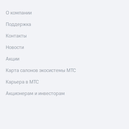
Пополнить
номер
О компании
другого
оператора
Поддержка
Оплата
Контакты
интернета
и
Новости
ТВ
Акции
Переводы
с
Карта салонов экосистемы МТС
телефона
на карту
Карьера в МТС
МТС Pay
Акционерам и инвесторам
Оплата
по QR-
коду
за границей
тернет-магазин