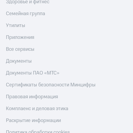
Здоровье и фитнес
МТС
КИОН
Деньги
Строки
Семейная группа
МТС
Накопления
Live
Утилиты
Откладывайте
Гудок
Приложения
деньги
и получайте
Мой
Все сервисы
доход 15%
МТС
Акции
Условия
Документы
Все
пополнения
приложения
Документы ПАО «МТС»
Финансы
Скидка
Инвестиции
30%
Сертификаты безопасности Минцифры
на связь
Получайте
доход
Правовая информация
онлайн
Тарифы
Страхование
RED,
Комплаенс и деловая этика
РИИЛ
Покупка
и МТС Супер
Раскрытие информации
полисов
дешевле
онлайн
при оплате
Политика обработки cookies