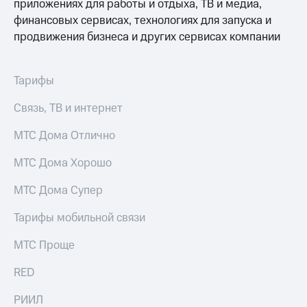
Выбрать
приложениях для работы и отдыха, ТВ и медиа,
ТВ и телефон
красивый
для дома
финансовых сервисах, технологиях для запуска и
номер
продвижения бизнеса и других сервисах компании
Услуги
Заменить
SIM-
Личный
Тарифы
карту
кабинет
интернета
Перейти
Связь, ТВ и интернет
и
на
ТВ
eSIM
Личный
МТС Дома Отлично
кабинет
Для дома
спутникового
МТС Дома Хорошо
Выберите
ТВ
и подключите
Скачать
МТС Дома Супер
ТВ
приложение
с выгодным
Мой
Тарифы мобильной связи
тарифом
МТС
Акции
МТС Проще
Тарифы
Интернет,
RED
ТВ и телефон
Видеонаблюдение
для дома
для дома
РИИЛ