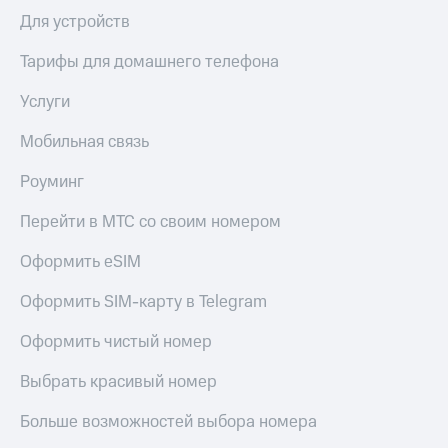
висы и подписки
Сертификаты
Для устройств
МТС
безопасности
Premium
Тарифы для домашнего телефона
Всё
Подписка
под
на гигабайты
Услуги
рукой
интернета,
в Мой МТС
фильмы,
Мобильная связь
музыка
Посмотрите,
и многое
Роуминг
что
другое
полезного
Семейная
Перейти в МТС со своим номером
есть
группа
в нашем
Оформить eSIM
приложении
Скидка
на тарифы,
Оформить SIM-карту в Telegram
КИОН
общие
подписки
КИОН
Оформить чистый номер
и услуги,
Музыка
доступ
Выбрать красивый номер
к геолокации
КИОН
Кино,
Строки
музыка,
Больше возможностей выбора номера
книги