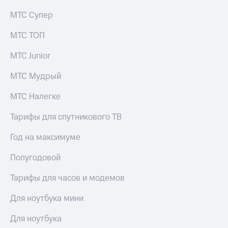
Услуги
149 ₽/
МТС Супер
мес
Акции
МТС ТОП
МТС
Домашний
Premium
интернет
МТС Junior
Подписка
Домашнее
МТС Мудрый
на гигабайты
ТВ
интернета,
МТС Налегке
фильмы,
Спутниковое
музыка
ТВ
и многое
Тарифы для спутникового ТВ
другое
Домашний
Семейная
Год на максимуме
телефон
группа
Полугодовой
Перейти
Скидка
в МТС
на тарифы,
Тарифы для часов и модемов
со своим
общие
номером
подписки
Для ноутбука мини
и услуги,
Поддержка
доступ
Для ноутбука
к геолокации