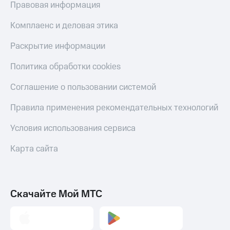
Правовая информация
Скидка 30%
с карты
на связь
МТС Деньги
Комплаенс и деловая этика
С картой
Обзоры
МТС
товаров
Раскрытие информации
Деньги
МТС
Скидки
Политика обработки cookies
Накопления
до 40%
на смартфоны
Соглашение о пользовании системой
Откладывайте
деньги
при
Правила применения рекомендательных технологий
и получайте
покупке
доход 15%
со связью
Условия использования сервиса
Платежи
МТС
и
Карта сайта
переводы
Пополнить
номер
МТС
Скачайте Мой МТС
Настройки
автоплатежа