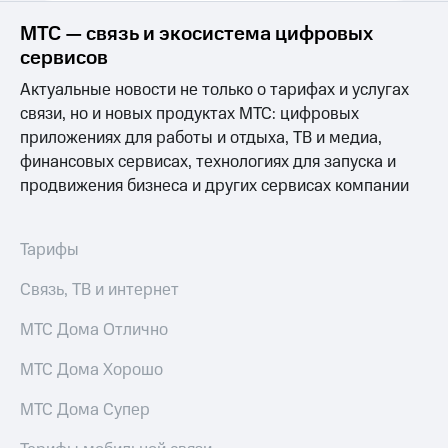
Выбрать
ТВ и телефон
красивый
для дома
МТС — связь и экосистема цифровых
номер
сервисов
Услуги
Заменить
Актуальные новости не только о тарифах и услугах
SIM-
Личный
связи, но и новых продуктах МТС: цифровых
карту
кабинет
приложениях для работы и отдыха, ТВ и медиа,
интернета
Перейти
и
финансовых сервисах, технологиях для запуска и
на
ТВ
продвижения бизнеса и других сервисах компании
eSIM
Личный
кабинет
Для дома
спутникового
Тарифы
Выберите
ТВ
и подключите
Скачать
Связь, ТВ и интернет
ТВ
приложение
с выгодным
Мой
тарифом
МТС
МТС Дома Отлично
Акции
Тарифы
МТС Дома Хорошо
Интернет,
ТВ и телефон
Видеонаблюдение
МТС Дома Супер
для дома
для дома