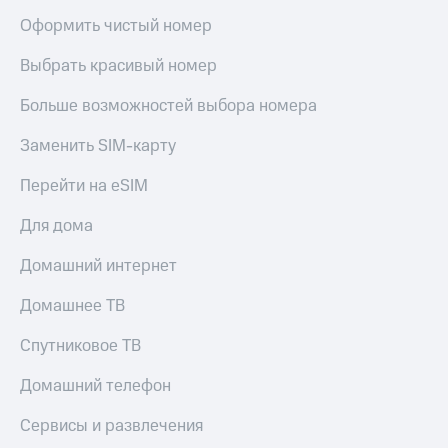
Live
и не
Оформить чистый номер
только
Гудок
Выбрать красивый номер
Безопасность
Мой
МТС
Больше возможностей выбора номера
Финансы
Все
Детям
Заменить SIM-карту
приложения
и родителям
Перейти на eSIM
Инвестиции
Здоровье
и фитнес
Для дома
Получайте
доход
Приложения
Домашний интернет
онлайн
от МТС
Страхование
Домашнее ТВ
Акции
Покупка
Спутниковое ТВ
полисов
Приложения
онлайн
КИОН
Домашний телефон
Скидка 30%
на связь
КИОН
Сервисы и развлечения
Музыка
С картой