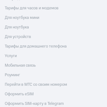
висы и подписки
Сертификаты
МТС
безопасности
Тарифы для часов и модемов
Premium
Всё
Для ноутбука мини
Подписка
под
на гигабайты
рукой
Для ноутбука
интернета,
в Мой МТС
фильмы,
Для устройств
музыка
Посмотрите,
и многое
что
другое
Тарифы для домашнего телефона
полезного
Семейная
есть
группа
Услуги
в нашем
приложении
Скидка
Мобильная связь
на тарифы,
КИОН
общие
Роуминг
подписки
КИОН
и услуги,
Перейти в МТС со своим номером
Музыка
доступ
к геолокации
Оформить eSIM
КИОН
Кино,
Строки
музыка,
Оформить SIM-карту в Telegram
книги