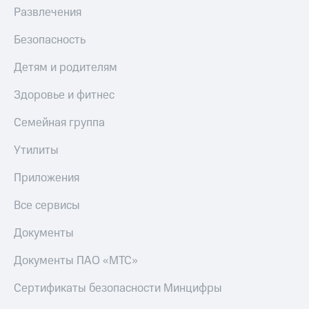
МТС
Развлечения
КИОН
Деньги
Строки
МТС
Безопасность
Накопления
Live
Детям и родителям
Откладывайте
Гудок
деньги
Здоровье и фитнес
и получайте
Мой
доход 15%
МТС
Семейная группа
Акции
Условия
Все
Утилиты
пополнения
приложения
Финансы
Приложения
Скидка
Инвестиции
30%
Все сервисы
на связь
Получайте
доход
Документы
онлайн
Тарифы
Страхование
RED,
Документы ПАО «МТС»
РИИЛ
Покупка
и МТС Супер
Сертификаты безопасности Минцифры
полисов
дешевле
онлайн
при оплате