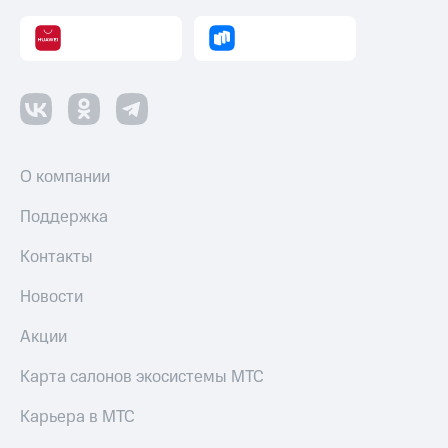
Пополнить
номер
другого
оператора
Оплата
интернета
и
ТВ
О компании
Переводы
Поддержка
с
телефона
Контакты
на карту
Новости
МТС Pay
Акции
Оплата
по QR-
Карта салонов экосистемы МТС
коду
за границей
Карьера в МТС
тернет-магазин