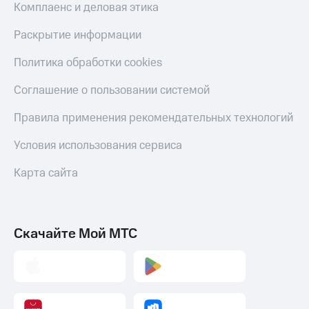
Скидка 30%
с карты
Комплаенс и деловая этика
на связь
МТС Деньги
Раскрытие информации
С картой
Обзоры
МТС
товаров
Политика обработки cookies
Деньги
МТС
Скидки
Соглашение о пользовании системой
Накопления
до 40%
на смартфоны
Правила применения рекомендательных технологий
Откладывайте
деньги
при
Условия использования сервиса
и получайте
покупке
доход 15%
со связью
Карта сайта
Платежи
МТС
и
переводы
Пополнить
Скачайте Мой МТС
номер
МТС
Настройки
автоплатежа