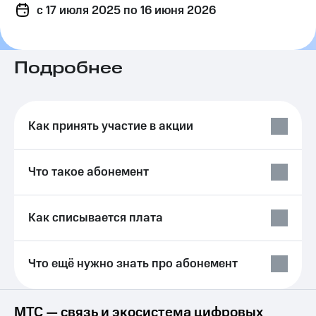
c 17 июля 2025
на связь
по 16 июня 2026
Роуминг
Тарифы
RED,
Подробнее
Семейная
РИИЛ
группа
и МТС
Супер
Заказать
дешевле
SIM-
при
Как принять участие в акции
карту
оплате
с карты
Оформить
МТС
Что такое абонемент
eSIM
Деньги
SIM-
Выберите
карта
и подключите
Как списывается плата
для
ТВ
иностранцев
с выгодным
тарифом
Что ещё нужно знать про абонемент
Оформить
чистый
Тарифы
номер
Интернет,
МТС — связь и экосистема цифровых