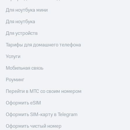
висы и подписки
Сертификаты
МТС
безопасности
Для ноутбука мини
Premium
Всё
Для ноутбука
Подписка
под
на гигабайты
рукой
Для устройств
интернета,
в Мой МТС
фильмы,
Тарифы для домашнего телефона
музыка
Посмотрите,
и многое
что
другое
Услуги
полезного
Семейная
есть
группа
Мобильная связь
в нашем
приложении
Скидка
Роуминг
на тарифы,
КИОН
общие
Перейти в МТС со своим номером
подписки
КИОН
и услуги,
Оформить eSIM
Музыка
доступ
к геолокации
Оформить SIM-карту в Telegram
КИОН
Кино,
Строки
музыка,
Оформить чистый номер
книги