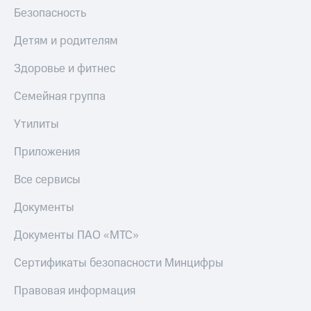
МТС
Безопасность
КИОН
Деньги
Строки
МТС
Детям и родителям
Накопления
Live
Здоровье и фитнес
Откладывайте
Гудок
деньги
Семейная группа
и получайте
Мой
доход 15%
МТС
Утилиты
Акции
Условия
Все
Приложения
пополнения
приложения
Финансы
Все сервисы
Скидка
Инвестиции
30%
Документы
на связь
Получайте
доход
Документы ПАО «МТС»
онлайн
Тарифы
Страхование
RED,
Сертификаты безопасности Минцифры
РИИЛ
Покупка
и МТС Супер
Правовая информация
полисов
дешевле
онлайн
при оплате