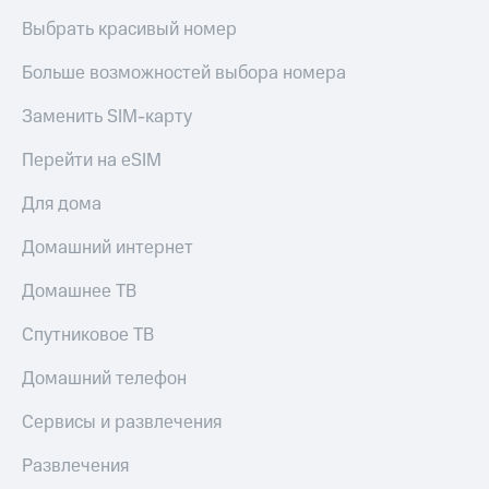
Live
и не
Выбрать красивый номер
только
Гудок
Больше возможностей выбора номера
Безопасность
Мой
МТС
Финансы
Заменить SIM-карту
Все
Детям
Перейти на eSIM
приложения
и родителям
Для дома
Инвестиции
Здоровье
и фитнес
Домашний интернет
Получайте
доход
Приложения
Домашнее ТВ
онлайн
от МТС
Страхование
Спутниковое ТВ
Акции
Покупка
Домашний телефон
полисов
Приложения
онлайн
КИОН
Скидка 30%
Сервисы и развлечения
на связь
КИОН
Развлечения
Музыка
С картой