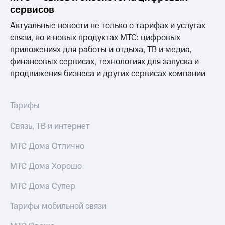
Выбрать
ТВ и телефон
сервисов
красивый
для дома
номер
Актуальные новости не только о тарифах и услугах
Услуги
связи, но и новых продуктах МТС: цифровых
Заменить
приложениях для работы и отдыха, ТВ и медиа,
SIM-
Личный
карту
кабинет
финансовых сервисах, технологиях для запуска и
интернета
продвижения бизнеса и других сервисах компании
Перейти
и
на
ТВ
eSIM
Личный
Тарифы
кабинет
Для дома
спутникового
Связь, ТВ и интернет
Выберите
ТВ
и подключите
Скачать
ТВ
МТС Дома Отлично
приложение
с выгодным
Мой
тарифом
МТС
МТС Дома Хорошо
Акции
Тарифы
МТС Дома Супер
Интернет,
ТВ и телефон
Видеонаблюдение
Тарифы мобильной связи
для дома
для дома