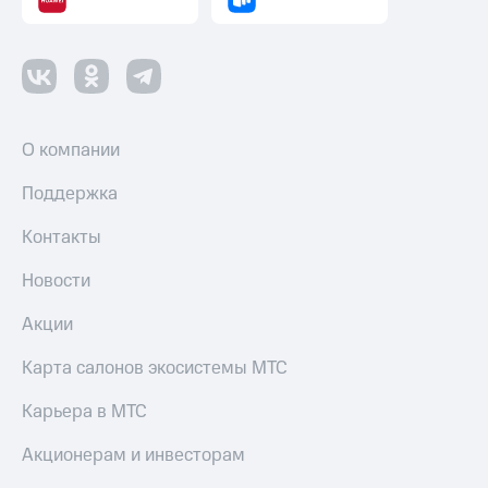
Пополнить
номер
другого
оператора
Оплата
интернета
О компании
и
ТВ
Поддержка
Переводы
Контакты
с
телефона
Новости
на карту
Акции
МТС Pay
Карта салонов экосистемы МТС
Оплата
по QR-
Карьера в МТС
коду
за границей
Акционерам и инвесторам
тернет-магазин