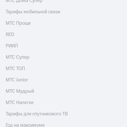
МТС Дома Супер
КИОН
Кино,
Строки
музыка,
Тарифы мобильной связи
книги
Live
и не
МТС Проще
только
Гудок
RED
Безопасность
Мой
РИИЛ
МТС
Финансы
МТС Супер
Все
Детям
приложения
и родителям
МТС ТОП
Инвестиции
Здоровье
МТС Junior
и фитнес
Получайте
доход
МТС Мудрый
Приложения
онлайн
от МТС
МТС Налегке
Страхование
Акции
Тарифы для спутникового ТВ
Покупка
Приложения
полисов
КИОН
Год на максимуме
онлайн