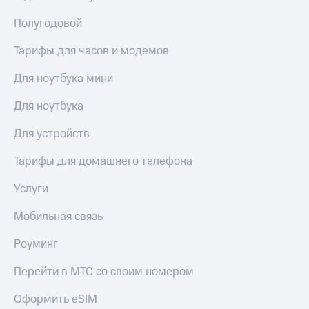
КИОН
Полугодовой
Скидка 30%
Музыка
на связь
Тарифы для часов и модемов
КИОН
С картой
Строки
МТС
Для ноутбука мини
Деньги
Live
Для ноутбука
МТС
Гудок
Накопления
Для устройств
Мой
Откладывайте
Тарифы для домашнего телефона
МТС
деньги
и получайте
Услуги
Все
доход 15%
приложения
Акции
Мобильная связь
Финансы
Инвестиции
Условия
пополнения
Роуминг
Получайте
доход
Скидка
Перейти в МТС со своим номером
онлайн
30%
на связь
Оформить eSIM
Страхование