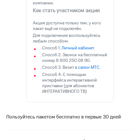
Интернет,
Выбрать
компании.
ТВ и телефон
красивый
Как стать участником акции
для дома
номер
Акция доступна только тем, у кого
Заменить
пакет ещё не подключён.
Услуги
SIM-
Для подключения воспользуйтесь
карту
любым способом.
Личный
кабинет
Способ 1.
Личный кабинет
.
Перейти
интернета
на
Способ 2. Звонок на бесплатный
и
eSIM
номер 8 800 250 08 90.
ТВ
Способ 3. Визит в
салон МТС
.
Личный
Для дома
Способ 4. С помощью
кабинет
Выберите
интерфейса интерактивной
спутникового
и подключите
приставки (для абонентов
ТВ
ТВ
ИНТЕРАКТИВНОГО ТВ)
Скачать
с выгодным
приложение
тарифом
Мой
МТС
Пользуйтесь пакетом бесплатно в первые 30 дней
Акции
Тарифы
Интернет,
ТВ и телефон
Видеонаблюдение
для дома