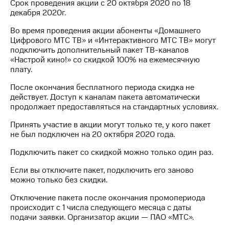
Срок проведения акции с 20 октября 2020 по 18
для дома
декабря 2020г.
Услуги
149 ₽/
Во время проведения акции абоненты «Домашнего
мес
Цифрового МТС ТВ» и «Интерактивного МТС ТВ» могут
Акции
подключить дополнительный пакет ТВ-каналов
МТС
«Настрой кино!» со скидкой 100% на ежемесячную
Домашний
Premium
плату.
интернет
Подписка
После окончания бесплатного периода скидка не
Домашнее
на гигабайты
действует. Доступ к каналам пакета автоматически
ТВ
интернета,
продолжает предоставляться на стандартных условиях.
фильмы,
Спутниковое
музыка
Принять участие в акции могут только те, у кого пакет
ТВ
и многое
не был подключен на 20 октября 2020 года.
другое
Домашний
Подключить пакет со скидкой можно только один раз.
телефон
Семейная
Если вы отключите пакет, подключить его заново
группа
Перейти
можно только без скидки.
в МТС
Скидка
Отключение пакета после окончания промопериода
со своим
на тарифы,
происходит с 1 числа следующего месяца с даты
номером
общие
подачи заявки. Организатор акции — ПАО «МТС».
подписки
Поддержка
и услуги,