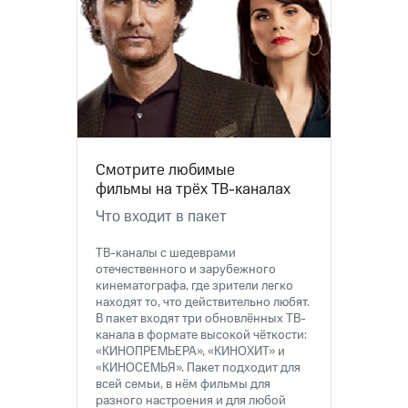
на связь
Роуминг
Тарифы
RED,
Семейная
РИИЛ
группа
и МТС
Супер
Заказать
дешевле
SIM-
при
Смотрите любимые
карту
оплате
фильмы на трёх ТВ-каналах
с карты
Оформить
МТС
Что входит в пакет
eSIM
Деньги
ТВ-каналы с шедеврами
SIM-
Выберите
отечественного и зарубежного
карта
и подключите
кинематографа, где зрители легко
для
ТВ
находят то, что действительно любят.
иностранцев
с выгодным
В пакет входят три обновлённых ТВ-
тарифом
канала в формате высокой чёткости:
Оформить
«КИНОПРЕМЬЕРА», «КИНОХИТ» и
чистый
«КИНОСЕМЬЯ». Пакет подходит для
Тарифы
номер
всей семьи, в нём фильмы для
разного настроения и для любой