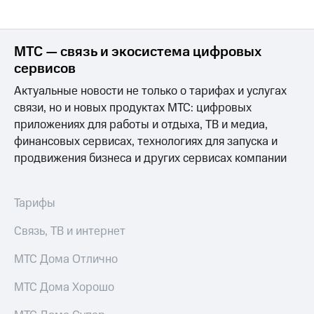
доступ
висы и подписки
к геолокации
МТС
МТС — связь и экосистема цифровых
Сертификаты
Premium
безопасности
сервисов
Подписка
Всё
Актуальные новости не только о тарифах и услугах
на гигабайты
интернета,
под
связи, но и новых продуктах МТС: цифровых
фильмы,
рукой
приложениях для работы и отдыха, ТВ и медиа,
музыка
в Мой МТС
финансовых сервисах, технологиях для запуска и
и многое
другое
продвижения бизнеса и других сервисах компании
Посмотрите,
что
Семейная
полезного
группа
Тарифы
есть
в нашем
Скидка
приложении
Связь, ТВ и интернет
на тарифы,
общие
КИОН
МТС Дома Отлично
подписки
и услуги,
КИОН
МТС Дома Хорошо
доступ
Музыка
к геолокации