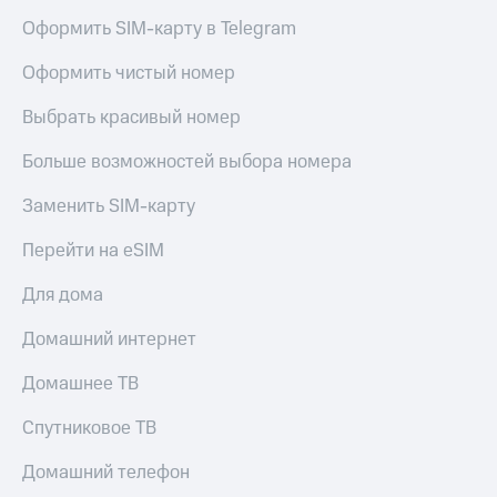
Тарифы
Оформить SIM-карту в Telegram
Покупка
RED,
полисов
РИИЛ
Оформить чистый номер
онлайн
и МТС Супер
дешевле
Выбрать красивый номер
Скидка 30%
при оплате
на связь
с карты
Больше возможностей выбора номера
МТС Деньги
С картой
МТС
Заменить SIM-карту
Обзоры
Деньги
товаров
Перейти на eSIM
МТС
Скидки
Накопления
Для дома
до 40%
Откладывайте
на смартфоны
Домашний интернет
деньги
и получайте
при
Домашнее ТВ
доход 15%
покупке
со связью
Платежи
Спутниковое ТВ
МТС
и
переводы
Домашний телефон