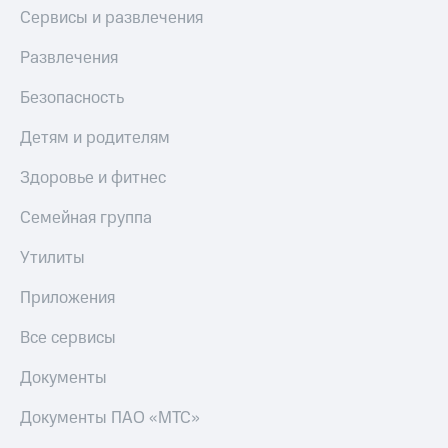
Пополнить
Сервисы и развлечения
номер
МТС
Развлечения
Настройки
Безопасность
автоплатежа
Детям и родителям
Пополнить
номер
Здоровье и фитнес
другого
оператора
Семейная группа
Оплата
Утилиты
интернета
и
Приложения
ТВ
Переводы
Все сервисы
с
телефона
Документы
на карту
Документы ПАО «МТС»
МТС Pay