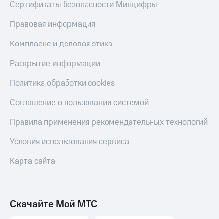
Сертификаты безопасности Минцифры
Оплата
по QR-
Правовая информация
коду
за границей
Комплаенс и деловая этика
тернет-магазин
Раскрытие информации
Смартфоны
Политика обработки cookies
Наушники
и
Соглашение о пользовании системой
колонки
Правила применения рекомендательных технологий
Умные
часы
и
Условия использования сервиса
трекеры
Карта сайта
Умный
дом
Планшеты
Скачайте Мой МТС
Акции