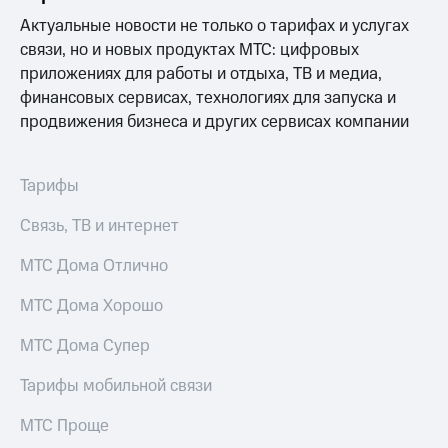
выкупа
Актуальные новости не только о тарифах и услугах
акций
связи, но и новых продуктах МТС: цифровых
Дивиденды
Рынок
приложениях для работы и отдыха, ТВ и медиа,
облигаций
финансовых сервисах, технологиях для запуска и
продвижения бизнеса и других сервисах компании
Описание
Еврооблигации-2023
Уведомление
о
Тарифы
погашении
именных
Связь, ТВ и интернет
облигаций
Другое
МТС Дома Отлично
Регистратор
МТС Дома Хорошо
Реквизиты
Контакты
МТС Дома Супер
йчивое развитие
и деловая этика
Тарифы мобильной связи
На главную
МТС Проще