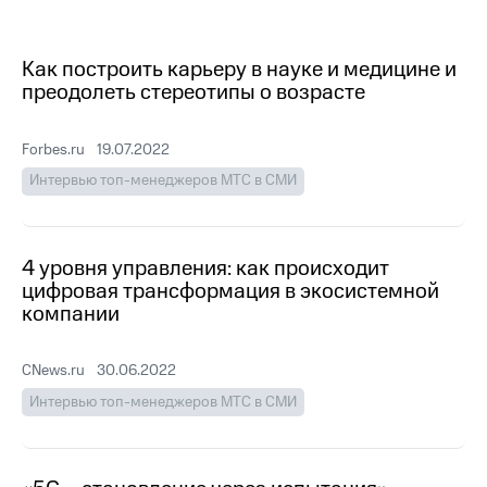
МТС
о технологиях
Как построить карьеру в науке и медицине и
преодолеть стереотипы о возрасте
Достижения
Интервью
Forbes.ru
19.07.2022
Финансовая
Интервью топ-менеджеров МТС в СМИ
отчетность
Контакты
4 уровня управления: как происходит
Новости
цифровая трансформация в экосистемной
в
компании
регионе
м и акционерам
CNews.ru
30.06.2022
Корпоративное
Интервью топ-менеджеров МТС в СМИ
управление
Корпоративный
секретарь