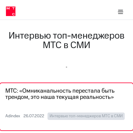
О
сторам и акционерам
Комплаенс и деловая этика
Устойчивое развитие
Медиа-центр
О МТС
О МТС
На главную
компании
О
компании
Стратегия
Стратегия
Интервью топ-менеджеров
Карьера
в МТС
Карьера
МТС в СМИ
в МТС
Пресс-
релизы
История
компании
МТС
о технологиях
Руководство
региона
МТС: «Омниканальность перестала быть
Правовая
трендом, это наша текущая реальность»
информация
Контакты
Adindex
26.07.2022
Интервью топ-менеджеров МТС в СМИ
Медиа-центр
Пресс-
релизы