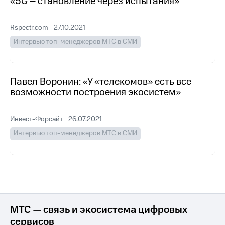
«5G – становление через испытания»
Раскрытие
информации
Информация
Rspectr.com
27.10.2021
акционерам
Документы
Интервью топ-менеджеров МТС в СМИ
ПАО
"МТС"
Собрания
акционеров
Павел Воронин: «У «телекомов» есть все
Личный
возможности построения экосистем»
кабинет
акционера
Акционерный
Инвест-Форсайт
26.07.2021
капитал
Интервью топ-менеджеров МТС в СМИ
Контроль
и
аудит
Рынок
акций
Описание
Программа
МТС — связь и экосистема цифровых
приобретения
сервисов
Порядок