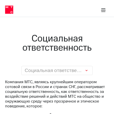
О
сторам и акционерам
Комплаенс и деловая этика
Устойчивое развитие
Медиа-центр
О МТС
О МТС
На главную
компании
О
компании
Стратегия
Стратегия
Карьера
Социальная
в МТС
Карьера
в МТС
ответственность
Пресс-
релизы
История
компании
МТС
о технологиях
Руководство
региона
Социальная ответственность
Правовая
Компания МТС, являясь крупнейшим оператором
информация
сотовой связи в России и странах СНГ, рассматривает
социальную ответственность, как ответственность за
Контакты
воздействие решений и действий МТС на общество и
окружающую среду через прозрачное и этическое
Медиа-центр
поведение, которое:
Пресс-
релизы