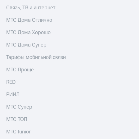
выкупа
Связь, ТВ и интернет
акций
Дивиденды
МТС Дома Отлично
Рынок
облигаций
МТС Дома Хорошо
Описание
МТС Дома Супер
Еврооблигации-2023
Уведомление
о
Тарифы мобильной связи
погашении
именных
МТС Проще
облигаций
Другое
RED
Регистратор
РИИЛ
Реквизиты
Контакты
МТС Супер
йчивое развитие
и деловая этика
МТС ТОП
На главную
МТС Junior