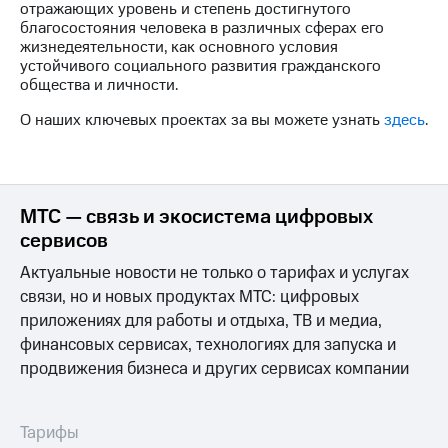
Раскрытие
отражающих уровень и степень достигнутого
информации
благосостояния человека в различных сферах его
Информация
жизнедеятельности, как основного условия
акционерам
устойчивого социального развития гражданского
Документы
общества и личности.
ПАО
"МТС"
О наших ключевых проектах за вы можете узнать
здесь
.
Собрания
акционеров
Личный
кабинет
акционера
МТС — связь и экосистема цифровых
Акционерный
сервисов
капитал
Контроль
Актуальные новости не только о тарифах и услугах
и
связи, но и новых продуктах МТС: цифровых
аудит
приложениях для работы и отдыха, ТВ и медиа,
Рынок
финансовых сервисах, технологиях для запуска и
акций
продвижения бизнеса и других сервисах компании
Описание
Программа
приобретения
Тарифы
Порядок