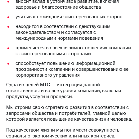
вносит вклад в устойчивое развитие, включая
здоровье и благосостояние общества
МТС
о технологиях
учитывает ожидания заинтересованных сторон
находится в соответствии с действующим
Достижения
законодательством и согласуется с
международными нормами поведения
Интервью
применяется во всех взаимоотношениях компании
Финансовая
с заинтересованными сторонами
отчетность
способствует повышению информационной
прозрачности компании и совершенствованию ее
Контакты
корпоративного управления
Новости
Одна из целей МТС — интеграция данной
в
ответственности во все уровни компании, включая
регионе
продукты, услуги и процессы.
м и акционерам
Мы строим свою стратегию развития в соответствии с
Корпоративное
запросами общества и потребителей, главной целью
управление
которой является повышение качества жизни человека.
Корпоративный
Под качеством жизни мы понимаем совокупность
секретарь
социально-экономических или иных критериев,