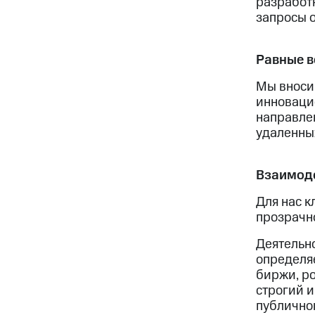
разработ
запросы 
Равные 
Мы вносим
инноваци
направле
удаленных
Взаимоде
Для нас 
прозрачн
Деятельн
определя
биржи, р
строгий и
публично