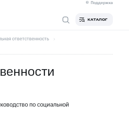
Поддержка
О МТС
я информация
Контакты
КАТАЛОГ
Медиа-центр
кты
Новости в регионе
Инвесторам и акционерам
ьная ответственность
ция акционерам
Документы
роль и аудит
Рынок акций
й
Описание
р
Реквизиты
Контакты
твенности
Устойчивое развитие
Комплаенс и деловая этика
На главную
уководство по социальной