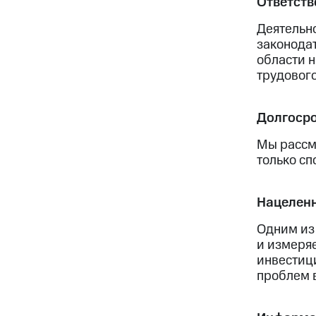
Ответств
Деятельно
законодат
области 
трудового
Долгосро
Мы рассм
только сп
Нацеленн
Одним из
и измеря
инвестиц
проблем 