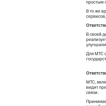
простым 
В то же в
сервисов,
Ответств
В своей д
реализует
улучшали
Для МТС с
государст
Ответств
МТС, явля
видит пр
связи.
Принимая 