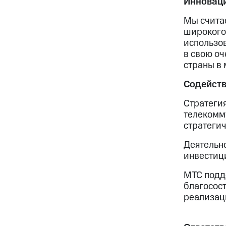
Инновац
Мы считае
широкого
использо
в свою оч
страны в
Содейств
Стратегия
телекомм
стратегич
Деятельн
инвестиц
МТС подд
благосост
реализац