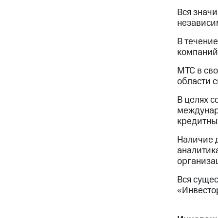
Вся знач
независи
В течени
компаний 
МТС в сво
области с
В целях 
междунар
кредитны
Наличие 
аналитик
организа
Вся суще
«Инвесто