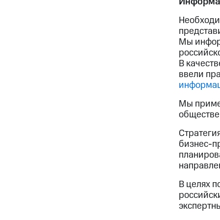
Информа
Необходи
представи
Мы инфор
российск
В качест
ввели пра
информац
Мы приме
обществе
Стратегия
бизнес-пр
планиров
направле
В целях 
российски
экспертн