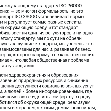
 международному стандарту ISO 26000
енка — во многом формальность, но это
тандарт ISO 26000 устанавливает нормы
 и регулирует самые разные аспекты,
на окружающую среду. Этот стандарт
 обязывает ни один из регуляторов и ни одно
тому стандарту, мы по сути не обрели
уясь на лучшие стандарты, мы уверены, что
взаимосвязаны для нас и, развивая бизнес,
сферах, которые напрямую не касаются наших
нимаем, что любая общественная проблема
статус бедствия.
асти здравоохранения и образования,
зования природных ресурсов и снижение
учшения доступности социально важных услуг.
, а людей - более информированными, где
огии помогают создавать комфортную среду
аботимся об окружающей среде, реализуем
гаем ветеранам, детским домам, больницам,