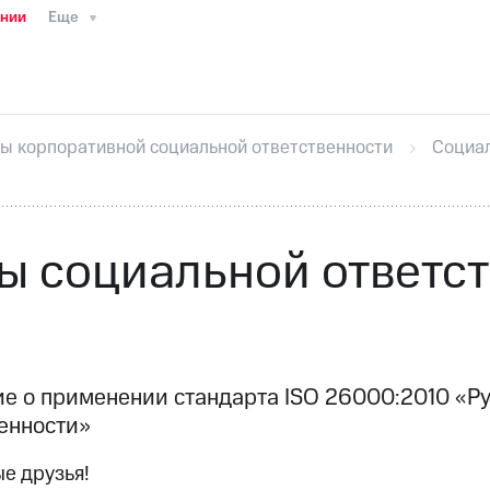
ании
Еще
ТС
Пресс-релизы
МТС о технологиях
ТС
История компании
Руководство региона
Правова
стижения
Интервью
Финансовая отчетность
Конта
ы корпоративной социальной ответственности
Социал
тивный секретарь
Раскрытие информации
Информа
ный кабинет акционера
Акционерный капитал
Конт
Порядок выкупа акций
Дивиденды
Рынок облигаци
 погашении именных облигаций
Другое
Регистрато
 социальной ответс
е о применении стандарта ISO 26000:2010 «Р
енности»
е друзья!