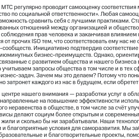
 МТС регулярно проводит самооценку соответствия
тво по социальной ответственности». Любая самооц
озможность сравнить себя с лучшими практиками. С
ванных отношений между организацией и обществом
 соблюдения прав человека и заканчивая влиянием 
я от прочих ISO тем, что соответствовать ему нас не
-сообществ. Инициативно подтвердив соответствие э
сиюминутных бизнес-преимуществ. Однако, ориентир
связанные с развитием общества и нашего бизнеса 
 учитываем запросы общества в том числе и в тех 
бизнес-задач. Зачем мы это делаем? Потому что по
о затронет каждого из нас в будущем, если обретет 
 центре нашего внимания — разработки услуг в обл
 направленные на повышение эффективности исполь
го неравенства в обществе, в том числе за счёт ул
висы делают социум более открытым и современным
и жили и сколько бы ни зарабатывали. Наши технол
и и благоприятные условия для саморазвития. Мы з
бразовательные и благотворительные проекты, помо