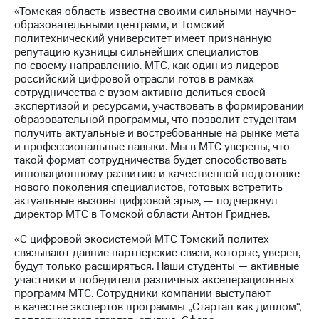
Раскрытие
«Томская область известна своими сильными научно-
информации
образовательными центрами, и Томский
Информация
политехнический университет имеет признанную
акционерам
репутацию кузницы сильнейших специалистов
Документы
по своему направлению. МТС, как один из лидеров
ПАО
российский цифровой отрасли готов в рамках
"МТС"
сотрудничества с вузом активно делиться своей
Собрания
экспертизой и ресурсами, участвовать в формировании
акционеров
образовательной программы, что позволит студентам
Личный
получить актуальные и востребованные на рынке мета
кабинет
и профессиональные навыки. Мы в МТС уверены, что
акционера
такой формат сотрудничества будет способствовать
Акционерный
инновационному развитию и качественной подготовке
капитал
нового поколения специалистов, готовых встретить
Контроль
актуальные вызовы цифровой эры», — подчеркнул
и
директор МТС в Томской области Антон Гриднев.
аудит
Рынок
«С цифровой экосистемой МТС Томский политех
акций
связывают давние партнерские связи, которые, уверен,
будут только расширяться. Наши студенты — активные
Описание
участники и победители различных акселерационных
Программа
программ МТС. Сотрудники компании выступают
приобретения
в качестве экспертов программы „Стартап как диплом“,
Порядок