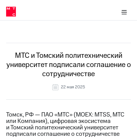
О
сторам и акционерам
Комплаенс и деловая этика
Устойчивое развитие
Медиа-центр
О МТС
О МТС
На главную
компании
О
компании
Стратегия
Стратегия
Все Новости
Карьера
в МТС
Карьера
в МТС
Пресс-
МТС и Томский политехнический
релизы
История
университет подписали соглашение о
компании
МТС
сотрудничестве
о технологиях
Руководство
региона
22 мая 2025
Правовая
информация
Контакты
Томск, РФ — ПАО «МТС» (MOEX: MTSS, МТС
или Компания), цифровая экосистема
Медиа-центр
и Томский политехнический университет
Пресс-
подписали соглашение о сотрудничестве
релизы