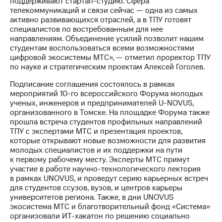
поддерживают стартап-студию. Сфера
выкупа
телекоммуникаций и связи сейчас — одна из самых
акций
активно развивающихся отраслей, а в ТПУ готовят
Дивиденды
специалистов по востребованным для нее
Рынок
направлениям. Объединение усилий позволит нашим
облигаций
студентам воспользоваться всеми возможностями
цифровой экосистемы МТС», — отметил проректор ТПУ
Описание
по науке и стратегическим проектам Алексей Гоголев.
Еврооблигации-2023
Уведомление
Подписание соглашения состоялось в рамках
о
мероприятий 10-го всероссийского Форума молодых
погашении
ученых, инженеров и предпринимателей U-NOVUS,
именных
организованного в Томске. На площадке Форума также
облигаций
прошла встреча студентов профильных направлений
Другое
ТПУ с экспертами МТС и презентация проектов,
которые открывают новые возможности для развития
Регистратор
молодых специалистов и их поддержки на пути
Реквизиты
к первому рабочему месту. Эксперты МТС примут
Контакты
участие в работе научно-технологического лектория
йчивое развитие
в рамках UNOVUS, и проведут серию карьерных встреч
и деловая этика
для студентов ссузов, вузов, и центров карьеры
На главную
университетов региона. Также, в дни UNOVUS
экосистема МТС и благотворительный фонд «Система»
организовали ИТ-хакатон по решению социально