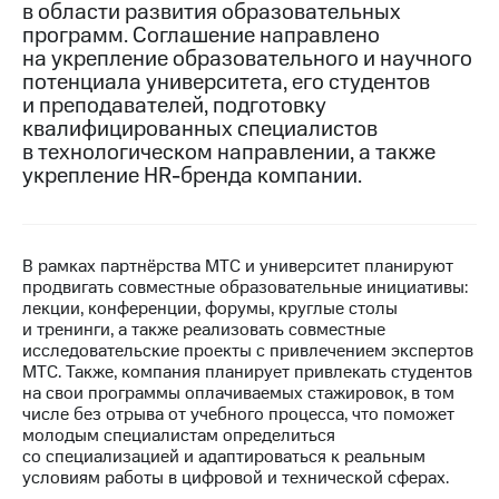
в области развития образовательных
программ. Соглашение направлено
МТС
на укрепление образовательного и научного
о технологиях
потенциала университета, его студентов
Достижения
и преподавателей, подготовку
квалифицированных специалистов
Интервью
в технологическом направлении, а также
укрепление HR-бренда компании.
Финансовая
отчетность
Контакты
В рамках партнёрства МТС и университет планируют
продвигать совместные образовательные инициативы:
Новости
лекции, конференции, форумы, круглые столы
в
и тренинги, а также реализовать совместные
регионе
исследовательские проекты с привлечением экспертов
МТС. Также, компания планирует привлекать студентов
м и акционерам
на свои программы оплачиваемых стажировок, в том
Корпоративное
числе без отрыва от учебного процесса, что поможет
управление
молодым специалистам определиться
со специализацией и адаптироваться к реальным
Корпоративный
условиям работы в цифровой и технической сферах.
секретарь