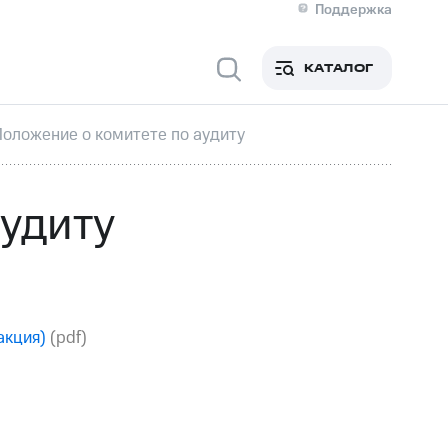
Поддержка
О МТС
я информация
Контакты
КАТАЛОГ
Медиа-центр
кты
Новости в регионе
Инвесторам и акционерам
Положение о комитете по аудиту
ция акционерам
Документы
роль и аудит
Рынок акций
й
Описание
аудиту
р
Реквизиты
Контакты
Устойчивое развитие
Комплаенс и деловая этика
На главную
акция)
(pdf)