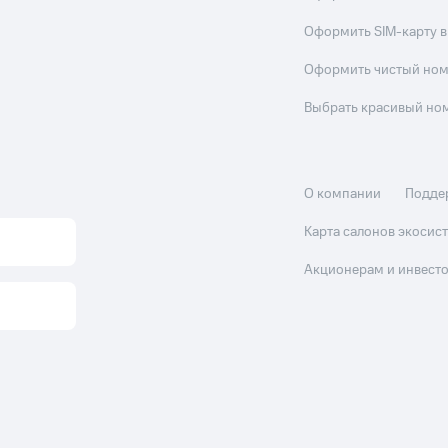
Оформить SIM-карту в
Оформить чистый но
Выбрать красивый но
О компании
Подде
Карта салонов экоси
Акционерам и инвест