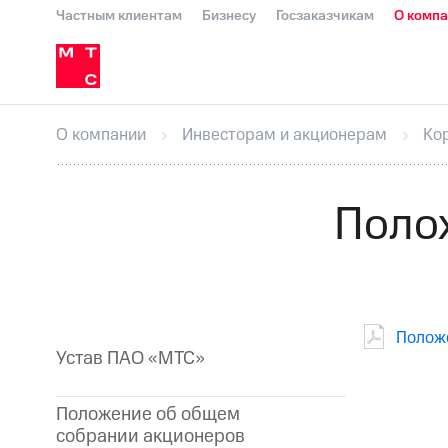
Частным клиентам
Бизнесу
Госзаказчикам
О комп
О компании
Стратегия
Карьера в М
Инвесторам и акционерам
Комплаенс и деловая этика
Устойчивое развитие
Медиа-центр
О МТС
На главную
О компании
Стратегия
Карьера в М
Пресс-релизы
МТС о технологиях
До
О компании
Инвесторам и акционерам
Ко
Корпоративное управление
Корпора
ПАО "МТС"
Собрания акционеров
Лич
Описание
Программа приобретения
Полож
Еврооблигации-2023
Уведомление о
Положе
Устав ПАО «МТС»
Положение об общем
собрании акционеров