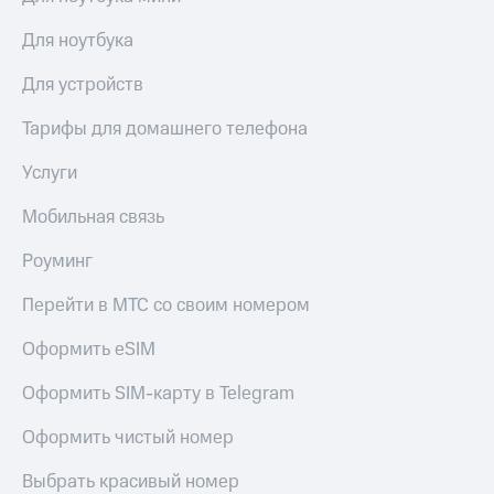
выкупа
акций
Для ноутбука
Дивиденды
Рынок
Для устройств
облигаций
Тарифы для домашнего телефона
Описание
Еврооблигации-2023
Услуги
Уведомление
о
Мобильная связь
погашении
именных
Роуминг
облигаций
Другое
Перейти в МТС со своим номером
Регистратор
Оформить eSIM
Реквизиты
Контакты
Оформить SIM-карту в Telegram
йчивое развитие
и деловая этика
Оформить чистый номер
На главную
Выбрать красивый номер