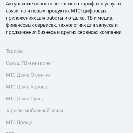
Актуальные новости не только о тарифах и услугах
МТС
связи, но и новых продуктах МТС: цифровых
о технологиях
приложениях для работы и отдыха, ТВ и медиа,
финансовых сервисах, технологиях для запуска и
Достижения
продвижения бизнеса и других сервисах компании
Интервью
Финансовая
Тарифы
отчетность
Связь, ТВ и интернет
Контакты
МТС Дома Отлично
Новости
в
МТС Дома Хорошо
регионе
МТС Дома Супер
м и акционерам
Корпоративное
Тарифы мобильной связи
управление
МТС Проще
Корпоративный
секретарь