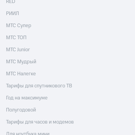
RED
Раскрытие
информации
Информация
РИИЛ
акционерам
Документы
МТС Супер
ПАО
"МТС"
МТС ТОП
Собрания
акционеров
МТС Junior
Личный
кабинет
МТС Мудрый
акционера
Акционерный
МТС Налегке
капитал
Контроль
Тарифы для спутникового ТВ
и
аудит
Год на максимуме
Рынок
акций
Полугодовой
Описание
Программа
Тарифы для часов и модемов
приобретения
Порядок
Для ноутбука мини