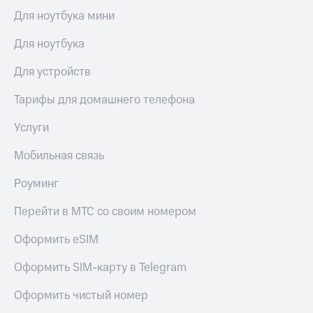
Live
и не
Для ноутбука мини
только
Гудок
Для ноутбука
Безопасность
Мой
МТС
Для устройств
Финансы
Все
Тарифы для домашнего телефона
Детям
приложения
и родителям
Услуги
Инвестиции
Здоровье
и фитнес
Мобильная связь
Получайте
доход
Приложения
Роуминг
онлайн
от МТС
Страхование
Перейти в МТС со своим номером
Акции
Покупка
Оформить eSIM
полисов
Приложения
онлайн
КИОН
Оформить SIM-карту в Telegram
Скидка 30%
на связь
КИОН
Оформить чистый номер
Музыка
С картой