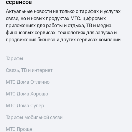
сервисов
Услуги
149 ₽/
мес
Актуальные новости не только о тарифах и услугах
Акции
связи, но и новых продуктах МТС: цифровых
МТС
приложениях для работы и отдыха, ТВ и медиа,
Домашний
Premium
интернет
финансовых сервисах, технологиях для запуска и
Подписка
продвижения бизнеса и других сервисах компании
Домашнее
на гигабайты
ТВ
интернета,
фильмы,
Тарифы
Спутниковое
музыка
ТВ
и многое
Связь, ТВ и интернет
другое
Домашний
Семейная
МТС Дома Отлично
телефон
группа
Перейти
МТС Дома Хорошо
Скидка
в МТС
на тарифы,
со своим
МТС Дома Супер
общие
номером
подписки
Тарифы мобильной связи
и услуги,
Поддержка
доступ
к геолокации
МТС Проще