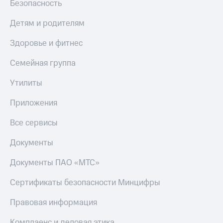
Безопасность
Скидка 30%
с карты
на связь
МТС Деньги
Детям и родителям
С картой
Обзоры
МТС
товаров
Здоровье и фитнес
Деньги
МТС
Скидки
Семейная группа
Накопления
до 40%
на смартфоны
Утилиты
Откладывайте
деньги
Приложения
при
и получайте
покупке
доход 15%
со связью
Все сервисы
Платежи
МТС
и
Документы
переводы
Документы ПАО «МТС»
Пополнить
номер
Сертификаты безопасности Минцифры
МТС
Правовая информация
Настройки
автоплатежа
Комплаенс и деловая этика