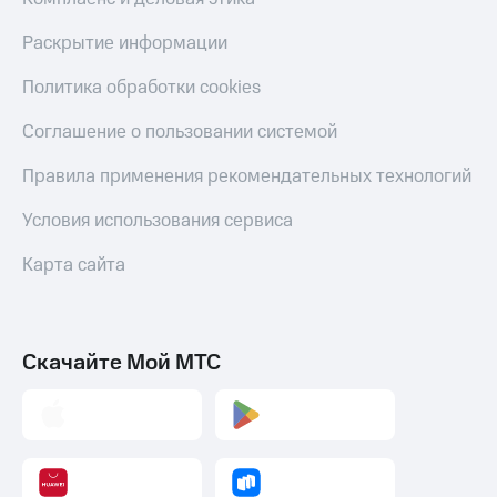
Пополнить
номер
Раскрытие информации
другого
оператора
Политика обработки cookies
Оплата
Соглашение о пользовании системой
интернета
и
Правила применения рекомендательных технологий
ТВ
Условия использования сервиса
Переводы
с
Карта сайта
телефона
на карту
МТС Pay
Скачайте Мой МТС
Оплата
по QR-
коду
за границей
тернет-магазин