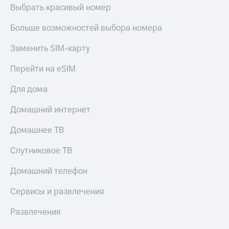
МТС
Выбрать красивый номер
КИОН
Деньги
Строки
МТС
Больше возможностей выбора номера
Накопления
Live
Заменить SIM-карту
Откладывайте
Гудок
деньги
Перейти на eSIM
и получайте
Мой
доход 15%
МТС
Для дома
Акции
Условия
Все
Домашний интернет
пополнения
приложения
Финансы
Домашнее ТВ
Скидка
Инвестиции
30%
Спутниковое ТВ
на связь
Получайте
доход
Домашний телефон
онлайн
Тарифы
Страхование
RED,
Сервисы и развлечения
РИИЛ
Покупка
и МТС Супер
Развлечения
полисов
дешевле
онлайн
при оплате