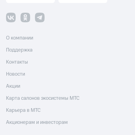
Смартфоны
Наушники
и
колонки
Умные
О компании
часы
и
Поддержка
трекеры
Контакты
Умный
дом
Новости
Планшеты
Акции
Акции
Карта салонов экосистемы МТС
и
скидки
Карьера в МТС
Все
Акционерам и инвесторам
товары