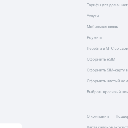
Тарифы для домашнег
Услуги
Мобильная связь
Роуминг
Перейти в МТС со св
Оформить eSIM
Оформить SIM-карту в
Оформить чистый но
Выбрать красивый но
О компании
Подде
Карта салонов экоси