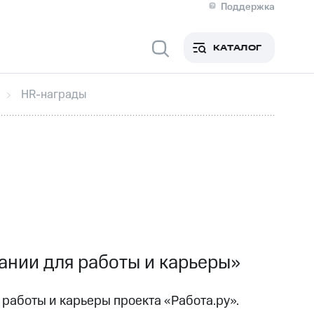
Поддержка
О МТС
я информация
Контакты
КАТАЛОГ
Медиа-центр
кты
Новости в регионе
Инвесторам и акционерам
HR-награды
ция акционерам
Документы
роль и аудит
Рынок акций
й
Описание
р
Реквизиты
Контакты
Устойчивое развитие
Комплаенс и деловая этика
На главную
ании для работы и карьеры»
работы и карьеры проекта «Работа.ру».