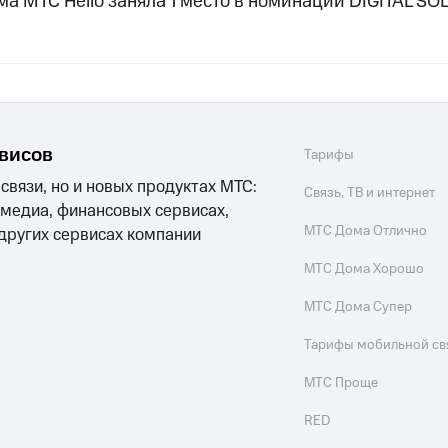
ма МТС Hello заняла 1 место в номинации DIGITAL SO
рвисов
Тарифы
 связи, но и новых продуктах МТС:
Связь, ТВ и интернет
 медиа, финансовых сервисах,
МТС Дома Отлично
 других сервисах компании
МТС Дома Хорошо
МТС Дома Супер
Тарифы мобильной св
МТС Проще
RED