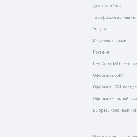
Для устройств
Тарифы для домашнег
Услуги
Мобильная связь
Роуминг
Перейти в МТС со св
Оформить eSIM
Оформить SIM-карту в
Оформить чистый но
Выбрать красивый но
О компании
Подде