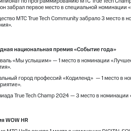
мпионат по программированию МТС True Tech Cham
 он забрал первое место в специальной номинации 
ество МТС True Tech Community забрало 3 место в 
ния».
дная национальная премия «Событие года»
валь «Мы услышим» — 1 место в номинации «Лучшее
тия».
альный город профессий «Кодиленд» — 1 место в н
риятие».
иада True Tech Champ 2024 — 3 место в номинации 
ия WOW HR