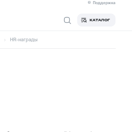
Поддержка
О МТС
я информация
Контакты
КАТАЛОГ
Медиа-центр
кты
Новости в регионе
Инвесторам и акционерам
HR-награды
ция акционерам
Документы
роль и аудит
Рынок акций
й
Описание
р
Реквизиты
Контакты
Устойчивое развитие
Комплаенс и деловая этика
На главную