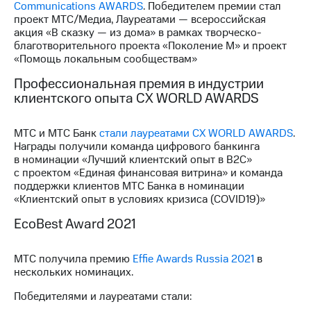
Communications AWARDS
. Победителем премии стал
проект МТС/Медиа, Лауреатами — всероссийская
МТС
акция «В сказку — из дома» в рамках творческо-
о технологиях
благотворительного проекта «Поколение М» и проект
«Помощь локальным сообществам»
Достижения
Профессиональная премия в индустрии
Интервью
клиентского опыта СХ WORLD AWARDS
Финансовая
отчетность
МТС и МТС Банк
стали лауреатами СХ WORLD AWARDS
.
Награды получили команда цифрового банкинга
Контакты
в номинации «Лучший клиентский опыт в B2С»
с проектом «Единая финансовая витрина» и команда
Новости
поддержки клиентов МТС Банка в номинации
в
«Клиентский опыт в условиях кризиса (COVID19)»
регионе
EcoBest Award 2021
м и акционерам
Корпоративное
МТС получила премию
Effie Awards Russia 2021
в
управление
нескольких номинацих.
Корпоративный
Победителями и лауреатами стали:
секретарь