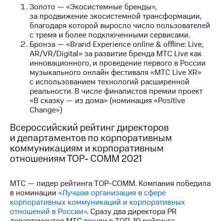
Раскрытие
Золото — «Экосистемные бренды»,
информации
за продвижение экосистемной трансформации,
Информация
благодаря которой выросло число пользователей
акционерам
с тремя и более подключенными сервисами.
Документы
Бронза — «Brand Experience online & offline: Live,
ПАО
AR/VR/Digital» за развитие бренда МТС Live как
"МТС"
инновационного, и проведение первого в России
Собрания
музыкального онлайн фестиваля «МТС Live XR»
акционеров
с использованием технологий расширенной
Личный
реальности. В числе финалистов премии проект
кабинет
«В сказку — из дома» (номинация «Positive
акционера
Change»)
Акционерный
капитал
Всероссийский рейтинг директоров
Контроль
и департаментов по корпоративным
и
коммуникациям и корпоративным
аудит
отношениям ТОР- СОММ 2021
Рынок
акций
МТС — лидер рейтинга TOP-COMM. Компания победила
Описание
в номинации
«Лучшая организация в сфере
Программа
корпоративных коммуникаций и корпоративных
приобретения
отношений в России»
. Сразу два директора PR
Порядок
департаментов МТС вошли в ТОП-10 рейтинга