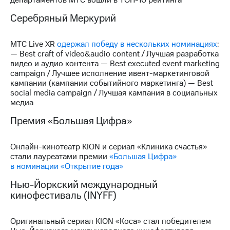
выкупа
акций
Серебряный Меркурий
Дивиденды
Рынок
МТС Live XR
одержал победу в нескольких номинациях
:
облигаций
— Best craft of video&audio content / Лучшая разработка
видео и аудио контента — Best executed event marketing
Описание
campaign / Лучшее исполнение ивент-маркетинговой
Еврооблигации-2023
кампании (кампании событийного маркетинга) — Best
Уведомление
social media campaign / Лучшая кампания в социальных
о
медиа
погашении
именных
Премия «Большая Цифра»
облигаций
Другое
Онлайн-кинотеатр KION и сериал «Клиника счастья»
Регистратор
стали лауреатами премии
«Большая Цифра»
Реквизиты
в номинации «Открытие года»
Контакты
йчивое развитие
Нью-Йоркский международный
и деловая этика
кинофестиваль (INYFF)
На главную
Оригинальный сериал KION «Коса» стал победителем