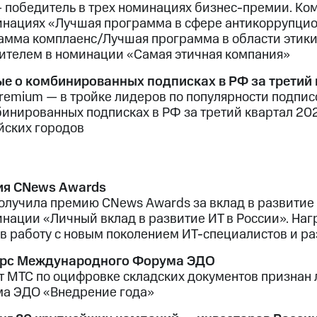
 победитель в трех номинациях бизнес-премии. К
инациях «Лучшая программа в сфере антикоррупцио
амма комплаенс/Лучшая программа в области этики
ителем в номинации «Самая этичная компания»
е о комбинированных подписках в РФ за третий 
remium — в тройке лидеров по популярности подпис
бинированных подписках в РФ за третий квартал 202
йских городов
я CNews Awards
олучила премию CNews Awards за вклад в развитие
инации «Личный вклад в развитие ИТ в России». На
 в работу с новым поколением ИТ-специалистов и ра
урс Международного Форума ЭДО
т МТС по оцифровке складских документов признан
а ЭДО «Внедрение года»