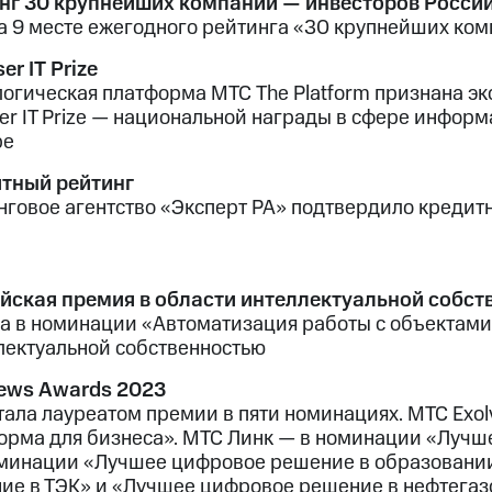
нг 30 крупнейших компаний — инвесторов Росси
а 9 месте ежегодного рейтинга «30 крупнейших ко
er IT Prize
логическая платформа МТС The Platform признана э
ser IT Prize — национальной награды в сфере инфор
ре
тный рейтинг
нговое агентство «Эксперт РА» подтвердило кредит
йская премия в области интеллектуальной собств
а в номинации «Автоматизация работы с объектами
лектуальной собственностью
ws Awards 2023
тала лауреатом премии в пяти номинациях. МТС Exo
орма для бизнеса». МТС Линк — в номинации «Лучш
оминации «Лучшее цифровое решение в образовани
ие в ТЭК» и «Лучшее цифровое решение в нефтегаз