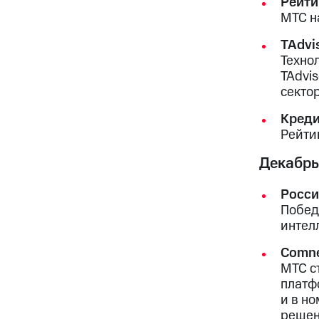
Рейти
МТС н
TAdvis
Техно
TAdvi
секто
Креди
Рейти
Декабрь
Росси
Побед
интел
Comne
МТС с
платф
и в н
решен