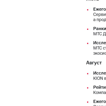
Ежего
Серви
а про
Ранки
МТС Д
Иссле
МТС с
экоси
Август
Иссле
KION в
Рейти
Компа
Ежего