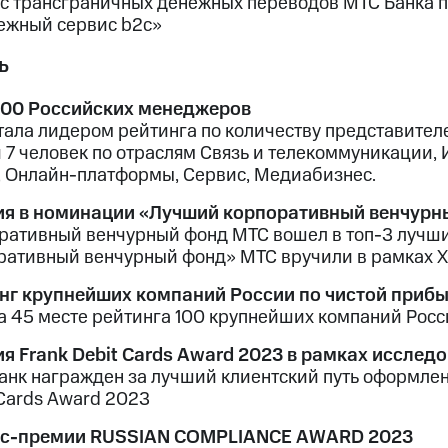
с трансграничных денежных переводов МТС Банка п
ежный сервис b2c»
ь
000 Российских менеджеров
тала лидером рейтинга по количеству представител
 7 человек по отраслям Связь и телекоммуникации
, Онлайн-платформы, Сервис, Медиабизнес.
я в номинации «Лучший корпоративный венчурн
ративный венчурный фонд МТС вошел в топ-3 лучши
ративный венчурный фонд» МТС вручили в рамках X
нг крупнейших компаний России по чистой приб
а 45 месте рейтинга 100 крупнейших компаний Росс
я Frank Debit Cards Award 2023 в рамках исслед
анк награжден за лучший клиентский путь оформлен
 Cards Award 2023
ес-премии RUSSIAN COMPLIANCE AWARD 2023