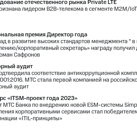
дование отечественного рынка Private LTE
ризнана лидером B2B-телекома в сегменте М2М/Io
нальная премия Директор года
лад в развитие высоких стандартов менеджмента " 
лению/корпоративный секретарь» награду получил 
оман Сафронов
рный аудит
одтвердила соответствие антикоррупционной комп
7001:2016. МТС стала первой компанией на российск
рный аудит
рс «ITSM-проект года 2023»
т МТС Банка по внедрению новой ESM-системы Simp
ления корпоративными сервисами стал победителем
инации «ITIL-принципы»