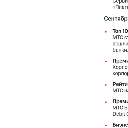
Серви
«Плат
Сентябр
Топ 1
МТС с
вошли
банки
Преми
Корпо
корпо
Рейти
МТС н
Преми
МТС Б
Debit
Бизн