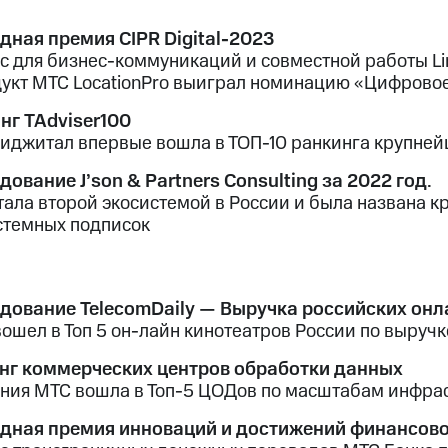
дная премия CIPR Digital-2023
с для бизнес-коммуникаций и совместной работы L
дукт МТС LocationPro выиграл номинацию «Цифровое
нг TAdviser100
иджитал впервые вошла в ТОП-10 ранкинга крупней
дование J’son & Partners Consulting за 2022 год.
тала второй экосистемой в России и была названа к
стемных подписок
дование TelecomDaily — Выручка российских он
ошел в Топ 5 он-лайн кинотеатров России по выручк
нг коммерческих центров обработки данных
ния МТС вошла в Топ-5 ЦОДов по масштабам инфрас
дная премия инноваций и достижений финансов