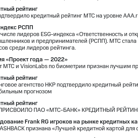
тный рейтинг
одтвердило кредитный рейтинг МТС на уровне AAA.r
ндекс РСПП
 числе лидеров ESG-индекса «Ответственность и от
шленников и предпринимателей (РСПП). МТС стала
сов среди лидеров рейтинга.
я «Проект года — 2022»
т МТС и VisionLabs по биометрии признан лучшим пр
тный рейтинг
нговое агентство НКР подтвердило кредитный рейтин
абильным прогнозом
тный рейтинг
ПРИСВОИЛО ПАО «МТС-БАНК» КРЕДИТНЫЙ РЕЙТИНГ
дование Frank RG игроков на рынке кредитных ка
ASHBACK признана «Лучшей кредитной картой для с