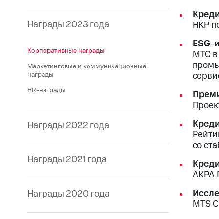
Креди
Награды 2023 года
НКР п
ESG-и
Корпоративные награды
МТС в
промы
Маркетинговые и коммуникационные
серви
награды
HR-награды
Преми
Проек
Креди
Награды 2022 года
Рейти
со ст
Награды 2021 года
Креди
АКРА 
Иссле
Награды 2020 года
MTS C