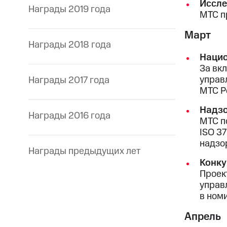
Иссле
Награды 2019 года
МТС п
Март
Награды 2018 года
Нацио
За вк
управ
Награды 2017 года
МТС Р
Надзо
Награды 2016 года
МТС п
ISO 3
надзо
Награды предыдущих лет
Конку
Проек
управ
в ном
Апрель