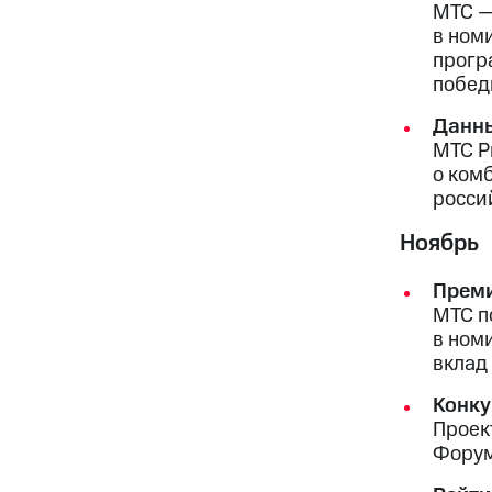
МТС —
в ном
прогр
побед
Данны
МТС P
о ком
росси
Ноябрь
Преми
МТС п
в ном
вклад
Конк
Проек
Форум