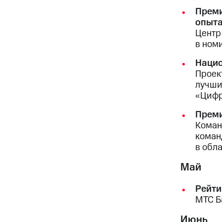
Преми
опыт
Центр
в ном
Нацио
Проек
лучши
«Цифр
Преми
Коман
коман
в обл
Май
Рейти
МТС Б
Июнь