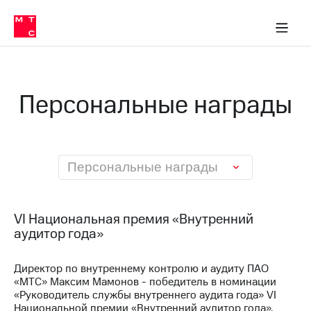
О
сторам и акционерам
Комплаенс и деловая этика
Устойчивое развитие
Медиа-центр
О МТС
О МТС
На главную
компании
О
компании
Стратегия
Стратегия
Карьера
Персональные награды
в МТС
Карьера
в МТС
Пресс-
релизы
История
компании
МТС
Персональные награды
о технологиях
Руководство
региона
Правовая
VI Национальная премия «Внутренний
информация
аудитор года»
Контакты
Директор по внутреннему контролю и аудиту ПАО
«МТС» Максим Мамонов - победитель в номинации
Медиа-центр
Пресс-
«Руководитель службы внутреннего аудита года» VI
релизы
Национальной премии «Внутренний аудитор года»,