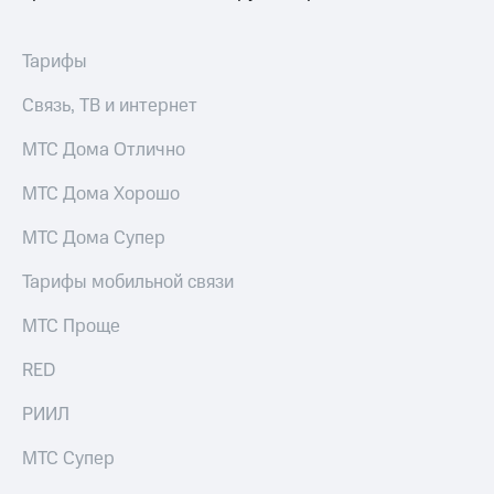
выкупа
акций
Дивиденды
Тарифы
Рынок
облигаций
Связь, ТВ и интернет
Описание
МТС Дома Отлично
Еврооблигации-2023
Уведомление
МТС Дома Хорошо
о
погашении
МТС Дома Супер
именных
облигаций
Тарифы мобильной связи
Другое
МТС Проще
Регистратор
Реквизиты
Контакты
RED
йчивое развитие
РИИЛ
и деловая этика
На главную
МТС Супер