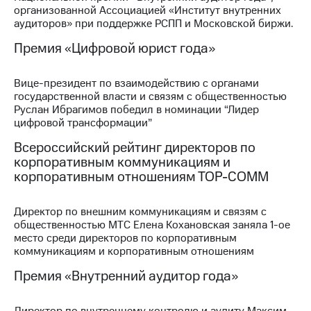
организованной Ассоциацией «Институт внутренних
МТС
аудиторов» при поддержке РСПП и Московской биржи.
о технологиях
Премия «Цифровой юрист года»
Достижения
Вице-президент по взаимодействию с органами
Интервью
государственной власти и связям с общественностью
Руслан Ибрагимов победил в номинации “Лидер
Финансовая
цифровой трансформации”
отчетность
Всероссийский рейтинг директоров по
Контакты
корпоративным коммуникациям и
корпоративным отношениям ТОР-СОММ
Новости
в
регионе
Директор по внешним коммуникациям и связям с
общественностью МТС Елена Кохановская заняла 1-ое
м и акционерам
место среди директоров по корпоративным
Корпоративное
коммуникациям и корпоративным отношениям
управление
Премия «Внутренний аудитор года»
Корпоративный
секретарь
Директор по внутреннему контролю и аудиту Максим