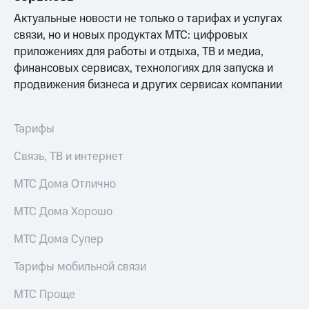
Раскрытие
информации
Актуальные новости не только о тарифах и услугах
Информация
связи, но и новых продуктах МТС: цифровых
акционерам
приложениях для работы и отдыха, ТВ и медиа,
Документы
финансовых сервисах, технологиях для запуска и
ПАО
"МТС"
продвижения бизнеса и других сервисах компании
Собрания
акционеров
Личный
Тарифы
кабинет
акционера
Связь, ТВ и интернет
Акционерный
капитал
МТС Дома Отлично
Контроль
и
МТС Дома Хорошо
аудит
Рынок
акций
МТС Дома Супер
Описание
Тарифы мобильной связи
Программа
приобретения
МТС Проще
Порядок