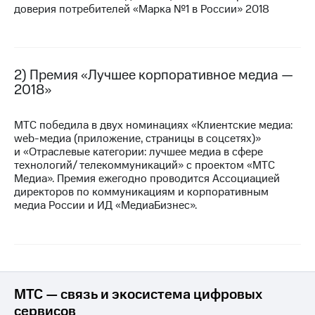
доверия потребителей «Марка №1 в России» 2018
МТС
о технологиях
Достижения
2) Премия «Лучшее корпоративное медиа —
2018»
Интервью
Финансовая
МТС победила в двух номинациях «Клиентские медиа:
отчетность
web-медиа
(приложение, страницы в соцсетях)»
и «Отраслевые категории: лучшее медиа в сфере
Контакты
технологий/ телекоммуникаций» с проектом «МТС
Медиа». Премия ежегодно проводится Ассоциацией
Новости
директоров по коммуникациям и корпоративным
в
медиа России и ИД «МедиаБизнес».
регионе
м и акционерам
Корпоративное
управление
Корпоративный
МТС — связь и экосистема цифровых
секретарь
сервисов