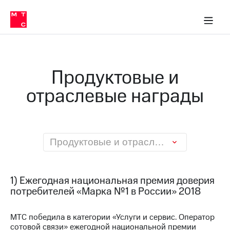
О
сторам и акционерам
Комплаенс и деловая этика
Устойчивое развитие
Медиа-центр
О МТС
О МТС
На главную
компании
О
компании
Стратегия
Стратегия
Карьера
Продуктовые и
в МТС
Карьера
в МТС
отраслевые награды
Пресс-
релизы
История
компании
МТС
о технологиях
Руководство
региона
Продуктовые и отраслевые награды
Правовая
информация
1) Ежегодная национальная премия доверия
Контакты
потребителей «Марка №1 в России» 2018
Медиа-центр
МТС победила в категории «Услуги и сервис. Оператор
Пресс-
сотовой связи» ежегодной национальной премии
релизы