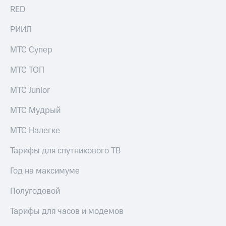
выкупа
RED
акций
Дивиденды
РИИЛ
Рынок
облигаций
МТС Супер
Описание
МТС ТОП
Еврооблигации-2023
Уведомление
МТС Junior
о
погашении
МТС Мудрый
именных
облигаций
МТС Налегке
Другое
Регистратор
Тарифы для спутникового ТВ
Реквизиты
Контакты
Год на максимуме
йчивое развитие
и деловая этика
Полугодовой
На главную
Тарифы для часов и модемов