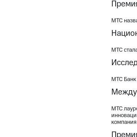
Премия
МТС назва
Национ
МТС стал
Иссле
МТС Банк
Между
МТС лаур
инноваци
компания 
Премия