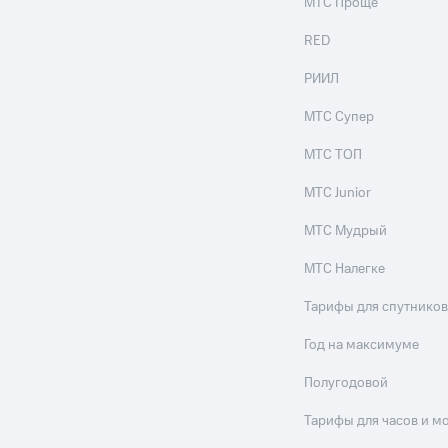
МТС Проще
RED
РИИЛ
МТС Супер
МТС ТОП
МТС Junior
МТС Мудрый
МТС Налегке
Тарифы для спутников
Год на максимуме
Полугодовой
Тарифы для часов и м