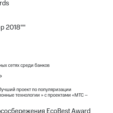
rds
р 2018""
ных сетях среди банков
»
Лучший проект по популяризации
онные технологии » с проектами «МТС –
урсосбережения EcoBest Award